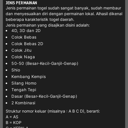
JENIS
PERMAINAN
Jenis permainan togel sudah sangat banyak, sudah membaur
dan menyesuaikan diri dengan permainan lokal. Alhasil dikenal
beberapa karakteristik togel daerah.
Jenis permainan yang disajikan disini adalah:
4D, 3D dan 2D
Colok Bebas
Colok Bebas 2D
Colok Jitu
Colok Naga
50-50 (Besar-Kecil-Ganjil-Genap)
Shio
Kembang Kempis
Silang Homo
Tengah Tepi
Dasar (Besar-Kecil-Ganjil-Genap)
2 Kombinasi
Struktur nomor keluar (misalnya : A B C D), berarti:
A = AS
B = KOP