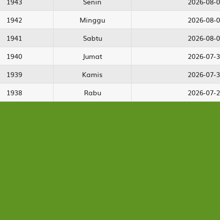
1943
Senin
2026-08-0
1942
Minggu
2026-08-0
1941
Sabtu
2026-08-0
1940
Jumat
2026-07-3
1939
Kamis
2026-07-3
1938
Rabu
2026-07-2