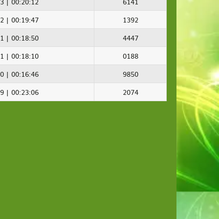
3 | 00:20:12
6141
2 | 00:19:47
1392
1 | 00:18:50
4447
1 | 00:18:10
0188
0 | 00:16:46
9850
9 | 00:23:06
2074