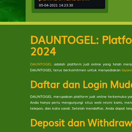
05-04-2021 14:23:30
DAUNTOGEL: Platfor
2024
DAUNTOGEL
adalah platform judi online yang telah menj
DAUNTOGEL terus berkomitmen untuk menyediakan
layan
Daftar dan Login Mud
DAUNTOGEL merupakan platform judi online terkemuka ya
Anda hanya perlu mengunjungi situs web resmi kami, mengk
telepon, dan kata sandi. Setelah mendaftar, Anda dapat l
Deposit dan Withdraw