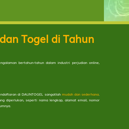
dan Togel di Tahun
ngalaman bertahun-tahun dalam industri perjudian online,
pendaftaran di DAUNTOGEL sangatlah
mudah dan sederhana
.
ang diperlukan, seperti nama lengkap, alamat email, nomor
lumnya.