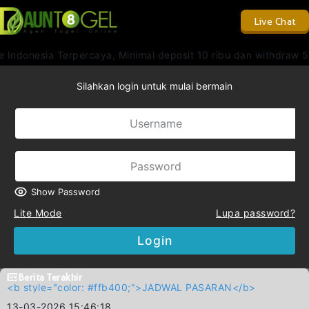
Live Chat
Indonesia Terpercaya, Minimal deposit 10 ribu dan withdraw 50
Silahkan login untuk mulai bermain
Show Password
Lite Mode
Lupa password?
Login
Berita Terakhir
<b style="color: #ffb400;">JADWAL PASARAN</b>
13-03-2026 15:46:18