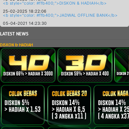
<b style="color: #ffb400;">DISKON & HADIAH</b>
25-02-2025 18:22:06
<b style="color: #ffb400;">JADWAL OFFLINE BANK</b>
05-04-2021 14:23:30
LATEST
NEWS
DISKON & HADIAH